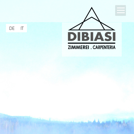
Home
DE
IT
Azienda
DIBIASI
CARPENTERIA DIBIASI
I nostri progetti
Servizi
Thoma casa in legno
Contatto & Info