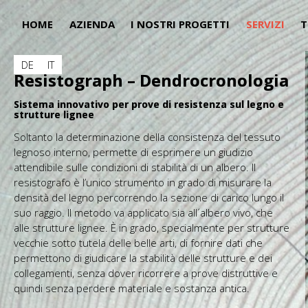
HOME
AZIENDA
I NOSTRI PROGETTI
SERVIZI
T
DE
IT
Resistograph – Dendrocronologia
Sistema innovativo per prove di resistenza sul legno e
strutture lignee
Soltanto la determinazione della consistenza del tessuto
legnoso interno, permette di esprimere un giudizio
attendibile sulle condizioni di stabilità di un albero. Il
resistografo è l’unico strumento in grado di misurare la
densità del legno percorrendo la sezione di carico lungo il
suo raggio. Il metodo va applicato sia all´albero vivo, che
alle strutture lignee. È in grado, specialmente per strutture
vecchie sotto tutela delle belle arti, di fornire dati che
permettono di giudicare la stabilità delle strutture e dei
collegamenti, senza dover ricorrere a prove distruttive e
quindi senza perdere materiale e sostanza antica.