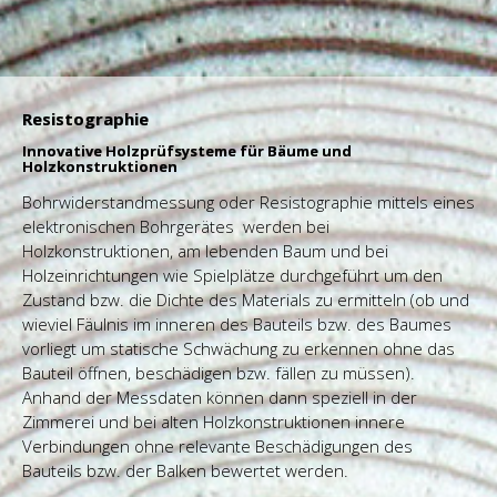
Resistographie
Innovative Holzprüfsysteme für Bäume und
Holzkonstruktionen
Bohrwiderstandmessung oder Resistographie mittels eines
elektronischen Bohrgerätes werden bei
Holzkonstruktionen, am lebenden Baum und bei
Holzeinrichtungen wie Spielplätze durchgeführt um den
Zustand bzw. die Dichte des Materials zu ermitteln (ob und
wieviel Fäulnis im inneren des Bauteils bzw. des Baumes
vorliegt um statische Schwächung zu erkennen ohne das
Bauteil öffnen, beschädigen bzw. fällen zu müssen).
Anhand der Messdaten können dann speziell in der
Zimmerei
und bei alten Holzkonstruktionen innere
Verbindungen ohne relevante Beschädigungen des
Bauteils bzw. der Balken bewertet werden.